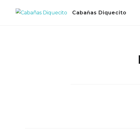
Skip
Cabañas Diquecito
to
content