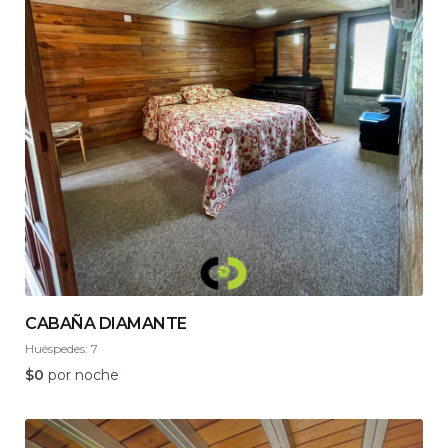
CABAÑA DIAMANTE
Huéspedes:
7
$
0
por noche