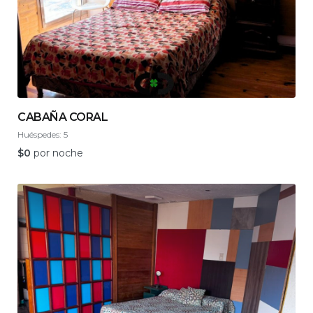
CABAÑA CORAL
Huéspedes:
5
$
0
por noche